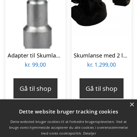
Adapter til Skumlanse Nilfisk Prof.
Skumlanse med 2 ltr. beholder Skruekobling 22×1/5 til Gerni/Kärcher – gammel model ø 2,1 dyse 14-30 l/min
kr.
99,00
kr.
1.299,00
Gå til shop
Gå til shop
×
Dette website bruger tracking cookies
Dette websted bruger cookies til at forbedre brugeroplevelsen. Ved at
bruge vores hjemmeside accepterer du alle cookies i overensstemmelse
Varekategorier
med vores cookiepolitik.
Detaljer