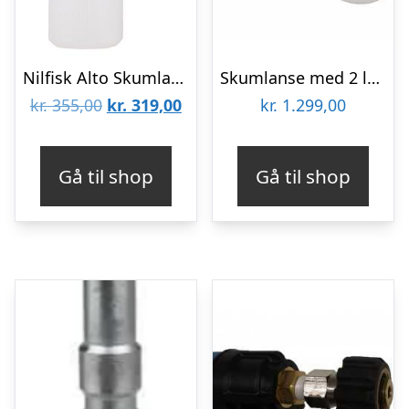
Nilfisk Alto Skumlanse
Skumlanse med 2 ltr. beholder Stiknippel til Reno/Kent/Alto ø 2,1 dyse 14-30 l/min
Den
Den
kr.
355,00
kr.
319,00
kr.
1.299,00
oprindelige
aktuelle
pris
pris
Gå til shop
Gå til shop
var:
er:
kr. 355,00.
kr. 319,00.