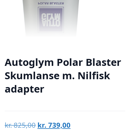
Autoglym Polar Blaster
Skumlanse m. Nilfisk
adapter
Den
Den
kr.
825,00
kr.
739,00