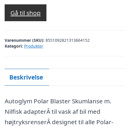
oprindelige
aktuelle
pris
pris
Gå til shop
var:
er:
kr. 825,00.
kr. 739,00.
Varenummer (SKU):
8551092821313664152
Kategori:
Produkter
Beskrivelse
Autoglym Polar Blaster Skumlanse m.
Nilfisk adapterÂ til vask af bil med
højtryksrenserÂ designet til alle Polar-